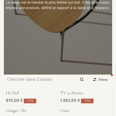
Le siège est le meuble le plus intime qui soit. Il reçoit le corps,
impose une posture, définit le rapport à la table et à l'espace.
fil
Filtres
Hi-Pad
TV 4 chaises
Exposé à Liège
Exposé à Liège
815,00
€
1.382,65
€
-
17
%
-
17
%
Ginger Ale
Gina
Exposé à Liège
Exposé à Liège