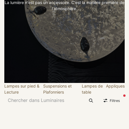
La lumière n'est pas un accessoire. C'est la matière première de
l'atmosphère.
Lampes sur pied &
Suspensions et
Lampes de
Appliques
Lecture
Plafonniers
table
fil
Filtres