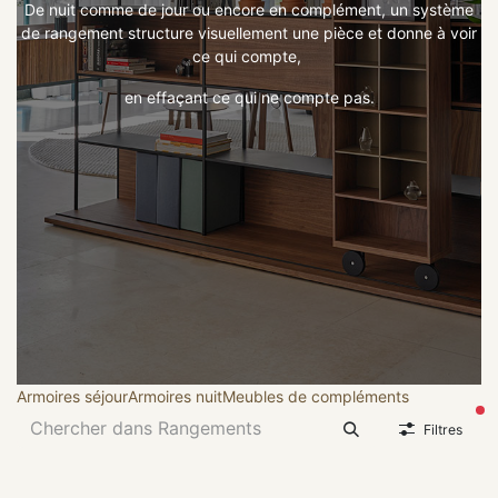
De nuit comme de jour ou encore en complément, un système
de rangement structure visuellement une pièce et donne à voir
ce qui compte,
en effaçant ce qui ne compte pas.
Armoires séjour
Armoires nuit
Meubles de compléments
fil
Filtres