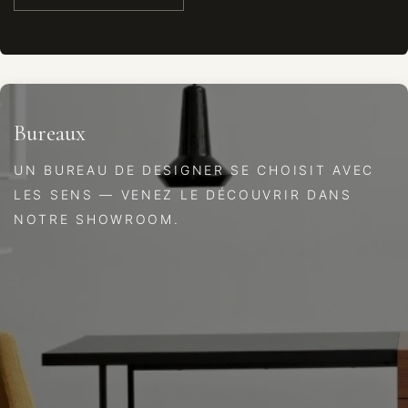
Bureaux
UN BUREAU DE DESIGNER SE CHOISIT AVEC
LES SENS — VENEZ LE DÉCOUVRIR DANS
NOTRE SHOWROOM.