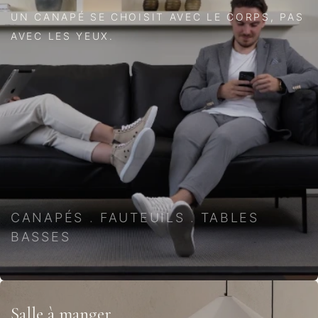
UN CANAPÉ SE CHOISIT AVEC LE CORPS, PAS
AVEC LES YEUX.
CANAPÉS
.
FAUTEUILS
.
TABLES
BASSES
Salle à manger