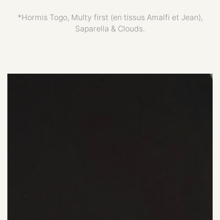
*Hormis Togo, Multy first (en tissus Amalfi et Jean),
Saparella & Clouds.