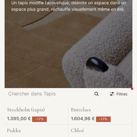
Un tapis modifie l'acoustique, délimite un espace dans un
espace plus grand, réchauffe visuellement même en été.
fil
Filtres
Stockholm (tapis)
Entrelacs
Exposé à Liège
Exposé à Liège
1.395,00
€
1.604,96
€
-
17
%
-
17
%
Pukka
Chloé
Exposé à Liège
Exposé à Liège