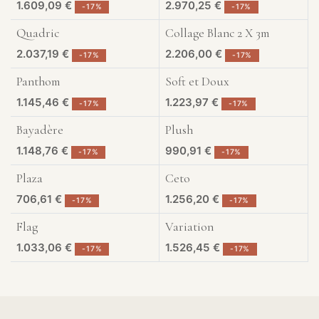
1.609,09
€
2.970,25
€
-
17
%
-
17
%
Quadric
Collage Blanc 2 X 3m
Exposé à Liège
Exposé à Liège
2.037,19
€
2.206,00
€
-
17
%
-
17
%
Panthom
Soft et Doux
Exposé à Liège
Exposé à Liège
1.145,46
€
1.223,97
€
-
17
%
-
17
%
Bayadère
Plush
Exposé à Liège
Exposé à Liège
1.148,76
€
990,91
€
-
17
%
-
17
%
Plaza
Ceto
Exposé à Liège
Exposé à Liège
706,61
€
1.256,20
€
-
17
%
-
17
%
Flag
Variation
Exposé à Liège
Exposé à Liège
1.033,06
€
1.526,45
€
-
17
%
-
17
%