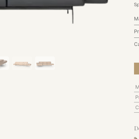
Sp
M
P
C
M
P
C
D