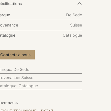
écifications
arque
De Sede
rovenance
Suisse
atalogue
Catalogue
Contactez-nous
arque
:
De Sede
rovenance
:
Suisse
atalogue
:
Catalogue
ocuments