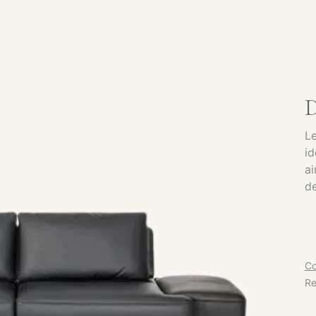
SERVICES
CATALOGUE
PRODUITS
SHOWROOM
D
Le
id
ai
de
Co
Re