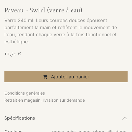
Paveau - Swirl (verre à eau)
Verre 240 ml. Leurs courbes douces épousent
parfaitement la main et reflètent le mouvement de
l'eau, rendant chaque verre à la fois fonctionnel et
esthétique.
10,74
€
Ajouter au panier
Conditions générales
Retrait en magasin, livraison sur demande
Spécifications
Couleur
moss
,
mist
,
wave
,
glow
,
silt
,
dune
,