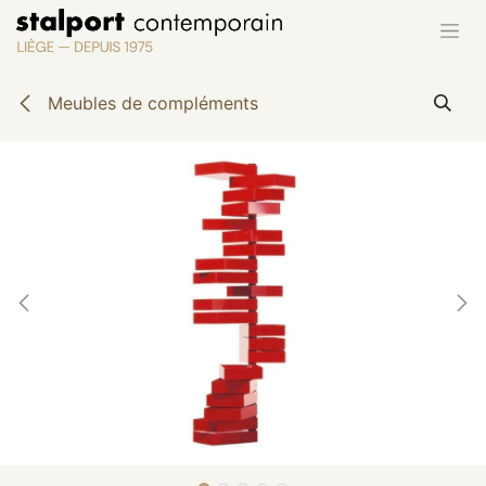
Se rendre au contenu
Meubles de compléments