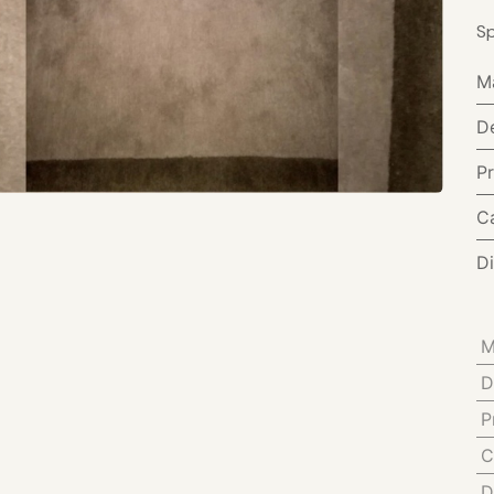
Sp
M
D
P
C
D
M
D
P
C
D