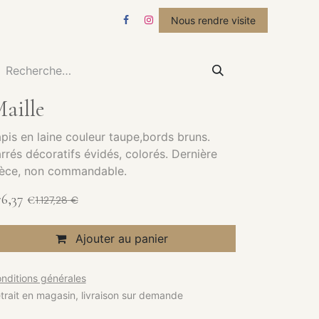
STUDIO
ACTUALITÉS
Nous rendre visite
aille
pis en laine couleur taupe,bords bruns.
rrés décoratifs évidés, colorés. Dernière
ièce, non commandable.
6,37
€
1.127,28
€
Ajouter au panier
nditions générales
trait en magasin, livraison sur demande