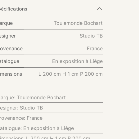
écifications
arque
Toulemonde Bochart
esigner
Studio TB
rovenance
France
atalogue
En exposition à Liège
imensions
L 200 cm H 1 cm P 200 cm
arque
:
Toulemonde Bochart
esigner
:
Studio TB
rovenance
:
France
atalogue
:
En exposition à Liège
imensions
:
L 200 cm H 1 cm P 200 cm