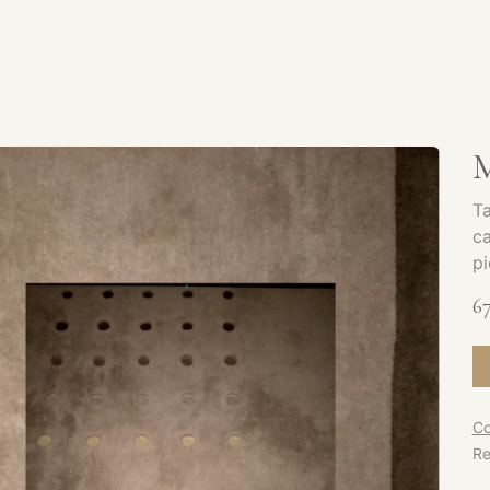
SERVICES
CATALOGUE
PRODUITS
SHOWROOM
M
Ta
ca
p
67
Co
Re