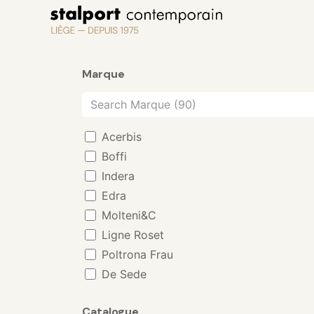
Se rendre au contenu
Marque
Acerbis
Boffi
Indera
Edra
Molteni&C
Ligne Roset
Poltrona Frau
De Sede
Cappellini
Catalogue
Oluce