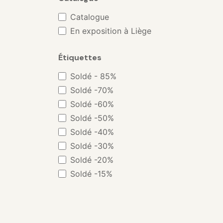
JOV
Catalogue
MDF Italia
En exposition à Liège
FSM
Kettnaker
Étiquettes
Kundalini
Soldé - 85%
Toulemonde Bochart
Soldé -70%
Sovet
Soldé -60%
Foscarini
Soldé -50%
Flos
Soldé -40%
Punt
Soldé -30%
Olta
Soldé -20%
Arflex
Soldé -15%
Warm Nordic
Ingo Maurer
Nemo
Bonaldo