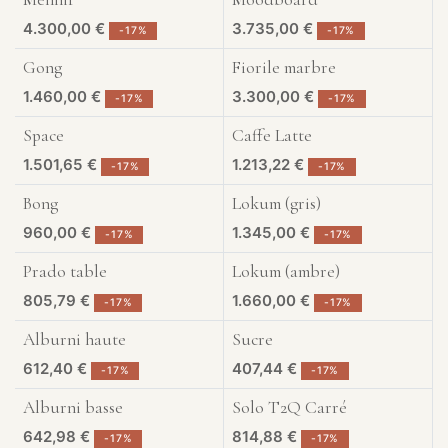
Exposé à Liège
Exposé à Liège
4.300,00
€
3.735,00
€
-
17
%
-
17
%
Gong
Fiorile marbre
Exposé à Liège
Exposé à Liège
1.460,00
€
3.300,00
€
-
17
%
-
17
%
Space
Caffe Latte
Exposé à Liège
Exposé à Liège
1.501,65
€
1.213,22
€
-
17
%
-
17
%
Bong
Lokum (gris)
Exposé à Liège
Exposé à Liège
960,00
€
1.345,00
€
-
17
%
-
17
%
Prado table
Lokum (ambre)
Exposé à Liège
Exposé à Liège
805,79
€
1.660,00
€
-
17
%
-
17
%
Alburni haute
Sucre
Exposé à Liège
Exposé à Liège
612,40
€
407,44
€
-
17
%
-
17
%
Alburni basse
Solo T2Q Carré
Exposé à Liège
Exposé à Liège
642,98
€
814,88
€
-
17
%
-
17
%