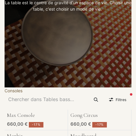
La table est le centre de gravité d'un espace de vie. Choisir une
table, c'est choisir un mode de vie.
Consoles
fil
Filtres
Max Console
Gong Circus
Exposé à Liège
Exposé à Liège
660,00
€
660,00
€
-
17
%
-
17
%
Menhir
Moodboard