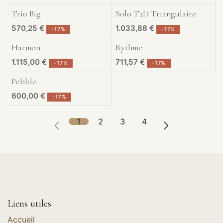
Trio Big
Solo T2D Triangulaire
Exposé à Liège
Exposé à Liège
570,25
€
1.033,88
€
-
17
%
-
17
%
Harmon
Rythme
Exposé à Liège
Exposé à Liège
1.115,00
€
711,57
€
-
17
%
-
17
%
Pebble
Exposé à Liège
600,00
€
-
17
%
1
2
3
4
Liens utiles
Accueil