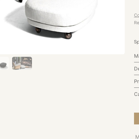
Co
Re
Sp
M
D
P
C
M