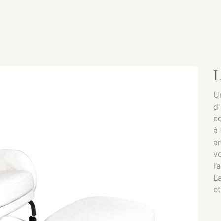
SERVICES
CATALOGUE
PRODUITS
SHOWROOM
Un
d'
co
à 
ar
vo
l’
La
et