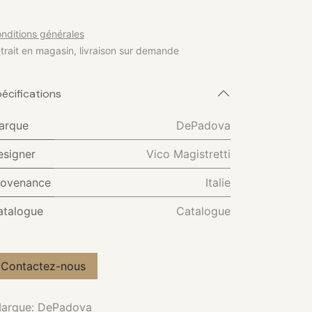
nditions générales
trait en magasin, livraison sur demande
écifications
arque
DePadova
esigner
Vico Magistretti
rovenance
Italie
atalogue
Catalogue
Contactez-nous
arque
:
DePadova