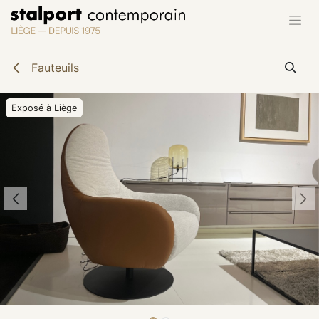
Se rendre au contenu
Fauteuils
Exposé à Liège
Exposé à Liège