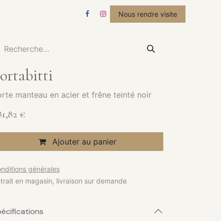
STUDIO
ACTUALITÉS
Nous rendre visite
ortabitti
rte manteau en acier et frêne teinté noir
81,82
€
Ajouter au panier
nditions générales
trait en magasin, livraison sur demande
écifications