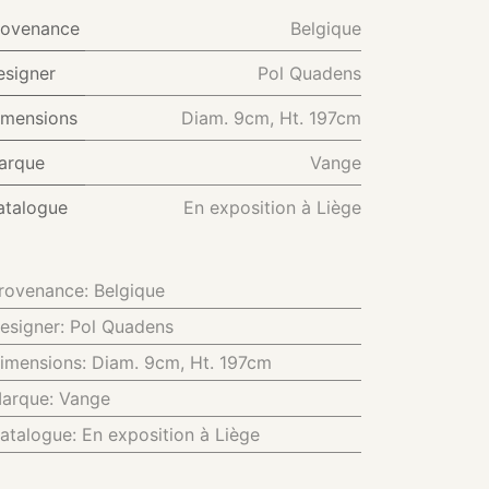
rovenance
Belgique
esigner
Pol Quadens
imensions
Diam. 9cm, Ht. 197cm
arque
Vange
atalogue
En exposition à Liège
rovenance
:
Belgique
esigner
:
Pol Quadens
imensions
:
Diam. 9cm, Ht. 197cm
arque
:
Vange
atalogue
:
En exposition à Liège