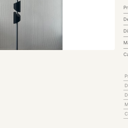
P
D
D
M
C
P
D
D
M
C