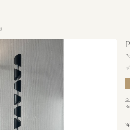
SERVICES
CATALOGUE
PRODUITS
SHOWROOM
ti
P
Po
4
Co
Re
Sp