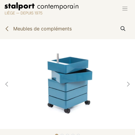
Se rendre au contenu
Meubles de compléments