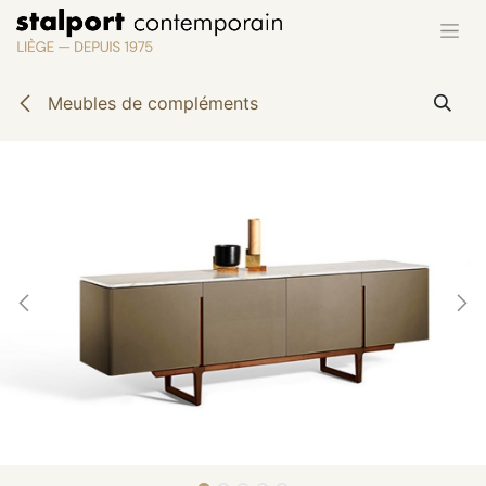
Se rendre au contenu
Meubles de compléments