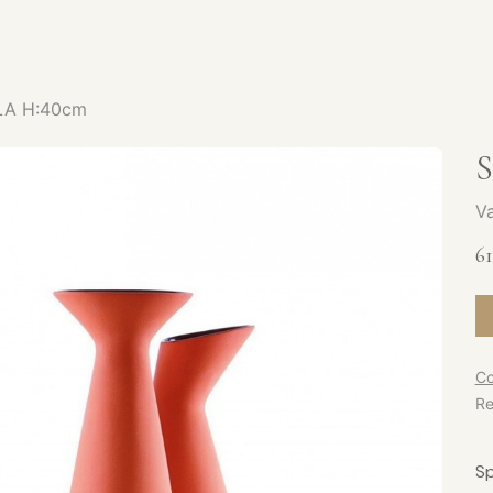
SERVICES
CATALOGUE
PRODUITS
SHOWROOM
LA H:40cm
Va
61
Co
Re
Sp