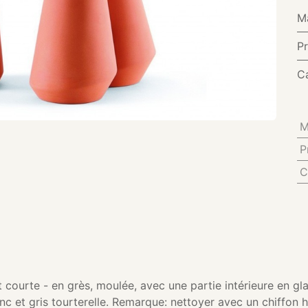
M
P
C
M
P
C
t courte - en grès, moulée, avec une partie intérieure en gl
lanc et gris tourterelle. Remarque: nettoyer avec un chiffon