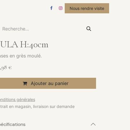
STUDIO
ACTUALITÉS
Nous rendre visite
SULA H:40cm
ses en grès moulé.
,98
€
Ajouter au panier
nditions générales
trait en magasin, livraison sur demande
écifications