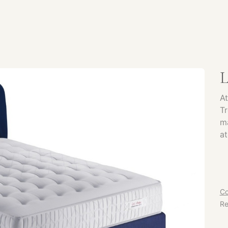
SERVICES
CATALOGUE
PRODUITS
SHOWROOM
At
Tr
ma
at
Co
Re