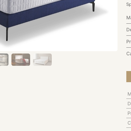
Sp
M
D
P
C
M
D
P
C