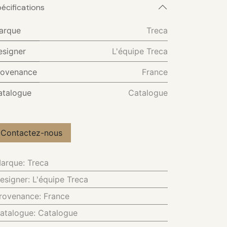
écifications
arque
Treca
esigner
L'équipe Treca
rovenance
France
atalogue
Catalogue
Contactez-nous
arque
:
Treca
esigner
:
L'équipe Treca
rovenance
:
France
atalogue
:
Catalogue