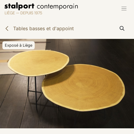
Se rendre au contenu
Tables basses et d'appoint
Exposé à Liège