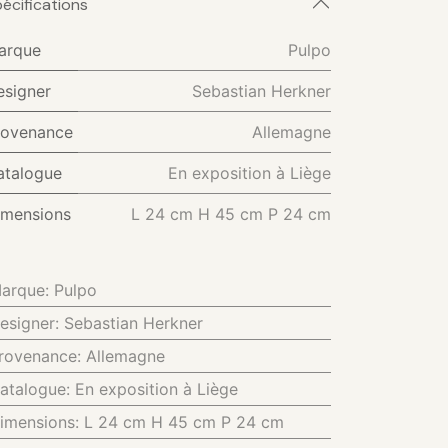
écifications
arque
Pulpo
esigner
Sebastian Herkner
rovenance
Allemagne
atalogue
En exposition à Liège
imensions
L 24 cm H 45 cm P 24 cm
arque
:
Pulpo
esigner
:
Sebastian Herkner
rovenance
:
Allemagne
atalogue
:
En exposition à Liège
imensions
:
L 24 cm H 45 cm P 24 cm