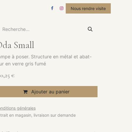
STUDIO
ACTUALITÉS
Nous rendre visite
da Small
mpe à poser. Structure en métal et abat-
ur en verre gris fumé
0,25
€
Ajouter au panier
nditions générales
trait en magasin, livraison sur demande