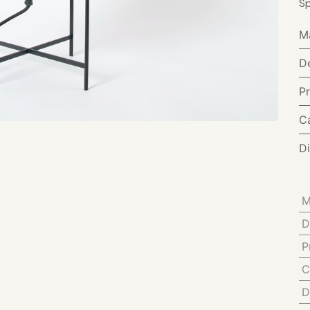
Sp
M
D
P
C
D
M
D
P
C
D