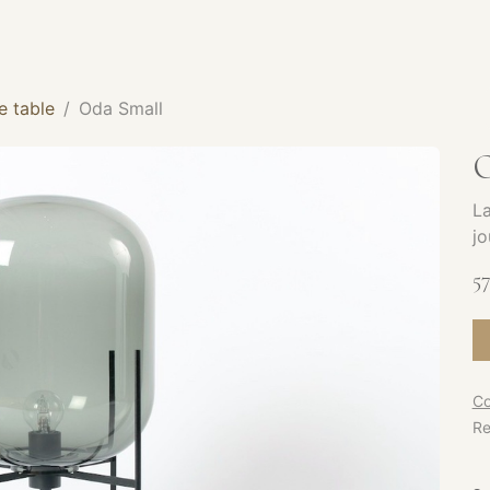
SERVICES
CATALOGUE
PRODUITS
SHOWROOM
 table
Oda Small
O
La
jo
57
Co
Re